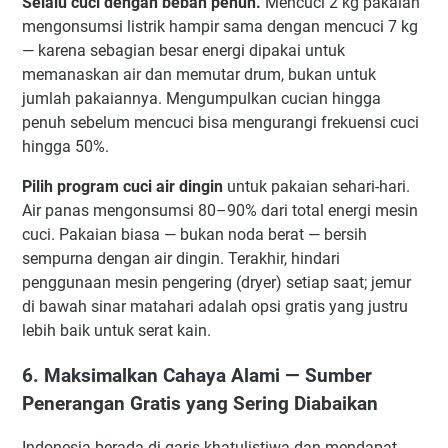
Selalu cuci dengan beban penuh.
Mencuci 2 kg pakaian
mengonsumsi listrik hampir sama dengan mencuci 7 kg
— karena sebagian besar energi dipakai untuk
memanaskan air dan memutar drum, bukan untuk
jumlah pakaiannya. Mengumpulkan cucian hingga
penuh sebelum mencuci bisa mengurangi frekuensi cuci
hingga 50%.
Pilih program cuci air dingin
untuk pakaian sehari-hari.
Air panas mengonsumsi 80–90% dari total energi mesin
cuci. Pakaian biasa — bukan noda berat — bersih
sempurna dengan air dingin. Terakhir, hindari
penggunaan mesin pengering (dryer) setiap saat; jemur
di bawah sinar matahari adalah opsi gratis yang justru
lebih baik untuk serat kain.
6. Maksimalkan Cahaya Alami — Sumber
Penerangan Gratis yang Sering Diabaikan
Indonesia berada di garis khatulistiwa dan mendapat