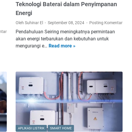
Teknologi Baterai dalam Penyimpanan
Energi
Oleh Suhinar El
September 08, 2024
Posting Komentar
Pendahuluan Seiring meningkatnya permintaan
ntar
akan energi terbarukan dan kebutuhan untuk
mengurangi e…
Read more »
K
e
u
n
g
g
u
l
a
n
d
a
APLIKASI LISTRIK
SMART HOME
n