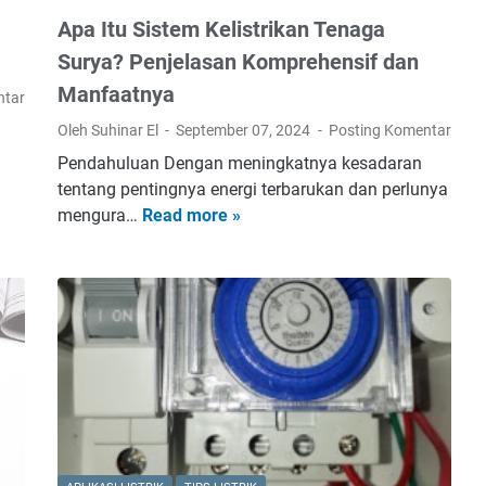
T
Apa Itu Sistem Kelistrikan Tenaga
a
Surya? Penjelasan Komprehensif dan
n
Manfaatnya
ntar
t
a
Oleh Suhinar El
September 07, 2024
Posting Komentar
n
Pendahuluan Dengan meningkatnya kesadaran
g
tentang pentingnya energi terbarukan dan perlunya
a
mengura…
Read more »
A
n
p
P
a
e
I
n
t
e
u
r
S
a
i
p
s
a
t
n
e