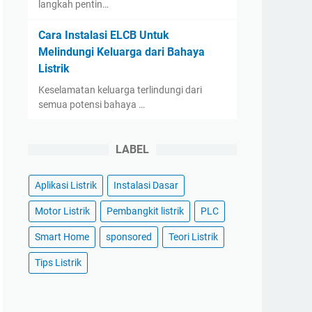
langkah pentin…
Cara Instalasi ELCB Untuk
Melindungi Keluarga dari Bahaya
Listrik
Keselamatan keluarga terlindungi dari
semua potensi bahaya …
LABEL
Aplikasi Listrik
Instalasi Dasar
Motor Listrik
Pembangkit listrik
PLC
Smart Home
sponsored
Teori Listrik
Tips Listrik