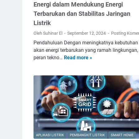
Energi dalam Mendukung Energi
Terbarukan dan Stabilitas Jaringan
Listrik
Oleh Suhinar El
September 12, 2024
Posting Kome
Pendahuluan Dengan meningkatnya kebutuhan
akan energi terbarukan yang ramah lingkungan,
peran tekno…
Read more »
P
e
r
a
n
d
a
n
T
e
k
APLIKASI LISTRIK
PEMBANGKIT LISTRIK
SMART HOME