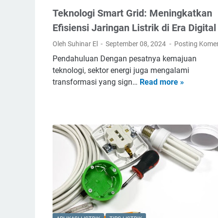
n
Teknologi Smart Grid: Meningkatkan
o
l
Efisiensi Jaringan Listrik di Era Digital
o
Oleh Suhinar El
September 08, 2024
Posting Kome
g
Pendahuluan Dengan pesatnya kemajuan
i
teknologi, sektor energi juga mengalami
P
transformasi yang sign…
Read more »
T
e
e
n
k
y
n
i
o
m
l
p
o
a
g
n
i
a
S
n
m
E
a
n