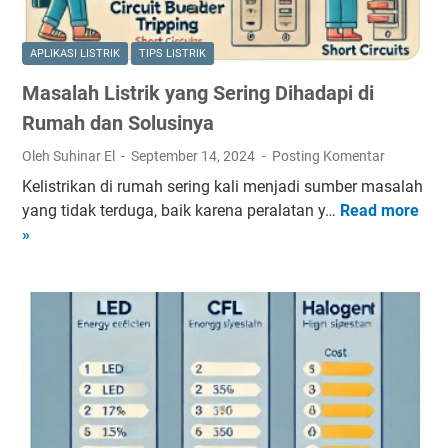
r
h
K
o
?
a
n
APLIKASI LISTRIK
TIPS LISTRIK
p
:
Masalah Listrik yang Sering Dihadapi di
a
C
s
a
Rumah dan Solusinya
i
r
Oleh Suhinar El
September 14, 2024
Posting Komentar
t
a
Kelistrikan di rumah sering kali menjadi sumber masalah
o
K
yang tidak terduga, baik karena peralatan y…
Read more
M
r
e
»
a
y
r
s
a
j
a
n
a
l
g
,
a
T
K
h
e
e
L
p
u
i
a
n
s
t
t