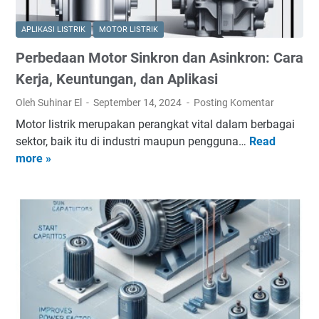
y
a
APLIKASI LISTRIK
MOTOR LISTRIK
n
Perbedaan Motor Sinkron dan Asinkron: Cara
g
W
Kerja, Keuntungan, dan Aplikasi
a
Oleh Suhinar El
September 14, 2024
Posting Komentar
j
Motor listrik merupakan perangkat vital dalam berbagai
i
sektor, baik itu di industri maupun pengguna…
Read
P
b
more »
e
A
r
d
b
a
e
u
d
n
a
t
a
u
n
k
M
I
o
n