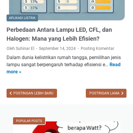
t
u
u
r
n
n
i
t
g
APLIKASI LISTRIK
k
u
a
Perbedaan Antara Lampu LED, CFL, dan
y
k
n
a
M
Halogen: Mana yang Lebih Efisien?
,
n
o
d
Oleh Suhinar El
September 14, 2024
Posting Komentar
g
t
a
Dalam dunia kelistrikan rumah tangga, pemilihan jenis
S
o
n
lampu sangat berpengaruh terhadap efisiensi e…
Read
P
e
r
A
more »
e
r
I
p
r
i
n
l
b
n
d
i
e
POSTINGAN LEBIH BARU
POSTINGAN LAMA
g
u
k
d
D
k
a
a
i
s
s
a
h
i
i
POPULAR POSTS
n
a
A
d