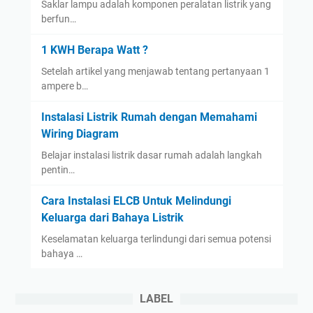
Saklar lampu adalah komponen peralatan listrik yang
a
n
berfun…
n
y
H
a
1 KWH Berapa Watt ?
a
Setelah artikel yang menjawab tentang pertanyaan 1
l
ampere b…
o
g
Instalasi Listrik Rumah dengan Memahami
e
Wiring Diagram
n
Belajar instalasi listrik dasar rumah adalah langkah
:
pentin…
M
a
Cara Instalasi ELCB Untuk Melindungi
n
Keluarga dari Bahaya Listrik
a
Keselamatan keluarga terlindungi dari semua potensi
y
bahaya …
a
n
g
LABEL