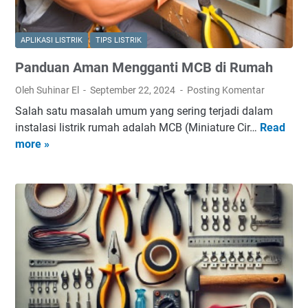
APLIKASI LISTRIK
TIPS LISTRIK
Panduan Aman Mengganti MCB di Rumah
Oleh Suhinar El
September 22, 2024
Posting Komentar
Salah satu masalah umum yang sering terjadi dalam
instalasi listrik rumah adalah MCB (Miniature Cir…
Read
P
more »
a
n
d
u
a
n
A
m
a
n