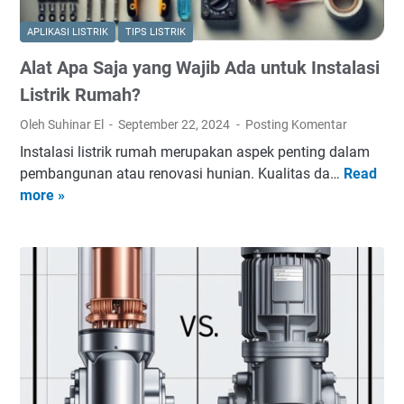
M
e
APLIKASI LISTRIK
TIPS LISTRIK
n
Alat Apa Saja yang Wajib Ada untuk Instalasi
g
g
Listrik Rumah?
a
Oleh Suhinar El
September 22, 2024
Posting Komentar
n
Instalasi listrik rumah merupakan aspek penting dalam
t
pembangunan atau renovasi hunian. Kualitas da…
Read
A
i
more »
l
M
a
C
t
B
A
d
p
i
a
R
S
u
a
m
j
a
a
h