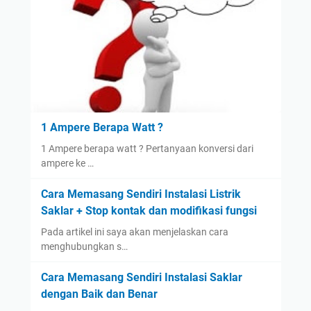
n
a
t
p
a
i
r
d
a
i
L
R
a
u
m
m
1 Ampere Berapa Watt ?
p
a
1 Ampere berapa watt ? Pertanyaan konversi dari
u
h
ampere ke …
L
d
E
a
Cara Memasang Sendiri Instalasi Listrik
D
n
Saklar + Stop kontak dan modifikasi fungsi
,
S
Pada artikel ini saya akan menjelaskan cara
C
o
menghubungkan s…
F
l
L
u
Cara Memasang Sendiri Instalasi Saklar
,
s
dengan Baik dan Benar
d
i