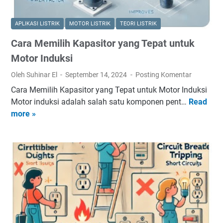
t
s
o
t
APLIKASI LISTRIK
MOTOR LISTRIK
TEORI LISTRIK
r
a
Cara Memilih Kapasitor yang Tepat untuk
S
l
i
a
Motor Induksi
n
s
Oleh Suhinar El
September 14, 2024
Posting Komentar
k
i
Cara Memilih Kapasitor yang Tepat untuk Motor Induksi
r
L
Motor induksi adalah salah satu komponen pent…
Read
C
o
i
more »
a
n
s
r
d
t
a
a
r
M
n
i
e
A
k
m
s
R
i
i
u
l
n
m
i
k
a
h