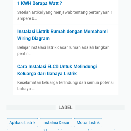
n
1 KWH Berapa Watt ?
u
Setelah artikel yang menjawab tentang pertanyaan 1
n
ampere b…
t
u
Instalasi Listrik Rumah dengan Memahami
k
Wiring Diagram
R
Belajar instalasi listrik dasar rumah adalah langkah
u
pentin…
m
a
Cara Instalasi ELCB Untuk Melindungi
h
Keluarga dari Bahaya Listrik
:
Keselamatan keluarga terlindungi dari semua potensi
P
bahaya …
a
n
d
LABEL
u
a
Aplikasi Listrik
Instalasi Dasar
Motor Listrik
n