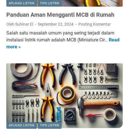
a
APLIKASI LISTRIK
TIPS LISTRIK
M
Panduan Aman Mengganti MCB di Rumah
e
n
Oleh Suhinar El
September 22, 2024
Posting Komentar
g
Salah satu masalah umum yang sering terjadi dalam
g
instalasi listrik rumah adalah MCB (Miniature Cir…
Read
P
u
more »
a
n
n
a
d
k
u
a
a
n
n
M
A
u
m
l
a
t
n
i
M
m
e
e
APLIKASI LISTRIK
TIPS LISTRIK