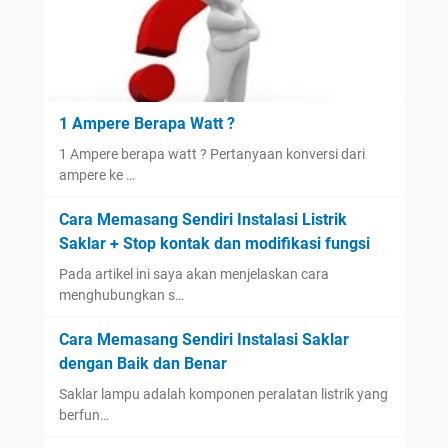
P
a
a
b
n
e
d
l
u
L
a
1 Ampere Berapa Watt ?
i
n
1 Ampere berapa watt ? Pertanyaan konversi dari
s
P
ampere ke …
t
r
r
a
Cara Memasang Sendiri Instalasi Listrik
i
k
Saklar + Stop kontak dan modifikasi fungsi
k
t
Pada artikel ini saya akan menjelaskan cara
y
i
menghubungkan s…
a
s
n
Cara Memasang Sendiri Instalasi Saklar
g
dengan Baik dan Benar
A
Saklar lampu adalah komponen peralatan listrik yang
m
berfun…
a