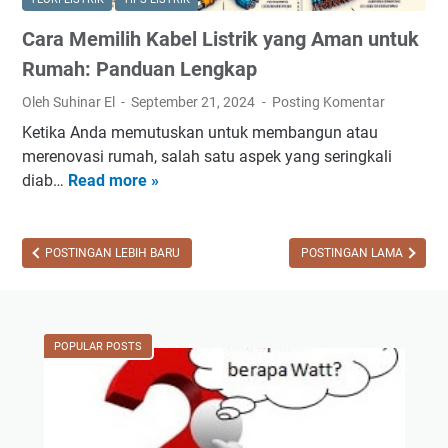
g
a
Cara Memilih Kabel Listrik yang Aman untuk
a
l
n
a
Rumah: Panduan Lengkap
L
s
Oleh Suhinar El
September 21, 2024
Posting Komentar
i
i
Ketika Anda memutuskan untuk membangun atau
s
L
merenovasi rumah, salah satu aspek yang seringkali
t
i
diab…
Read more »
C
r
s
a
i
t
r
k
r
a
POSTINGAN LEBIH BARU
POSTINGAN LAMA
d
i
M
i
k
e
R
R
m
u
u
POPULAR POSTS
i
m
m
l
a
a
i
h
h
h
:
?
K