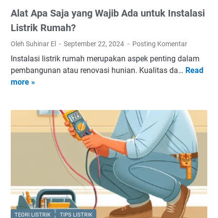
n
t
Alat Apa Saja yang Wajib Ada untuk Instalasi
g
e
g
Listrik Rumah?
r
a
u
Oleh Suhinar El
September 22, 2024
Posting Komentar
n
n
Instalasi listrik rumah merupakan aspek penting dalam
t
t
pembangunan atau renovasi hunian. Kualitas da…
Read
A
i
u
more »
l
M
k
a
C
M
t
B
e
A
d
n
p
i
g
a
R
u
S
u
k
a
m
u
j
a
r
a
h
A
y
r
a
u
TEORI LISTRIK
TIPS LISTRIK