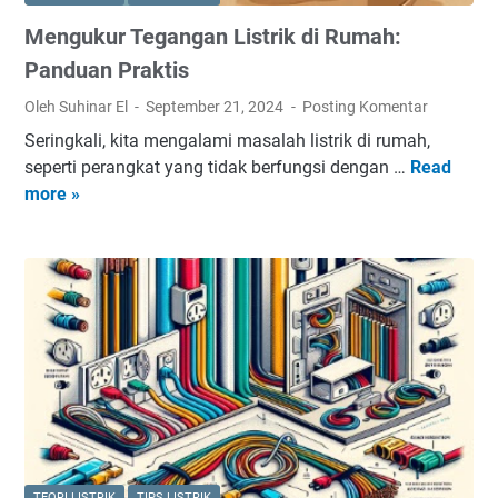
n
s
Mengukur Tegangan Listrik di Rumah:
g
?
W
Panduan Praktis
a
Oleh Suhinar El
September 21, 2024
Posting Komentar
j
Seringkali, kita mengalami masalah listrik di rumah,
i
seperti perangkat yang tidak berfungsi dengan …
Read
M
b
more »
e
A
n
d
g
a
u
u
k
n
u
t
r
u
T
k
e
I
g
n
a
s
n
t
TEORI LISTRIK
TIPS LISTRIK