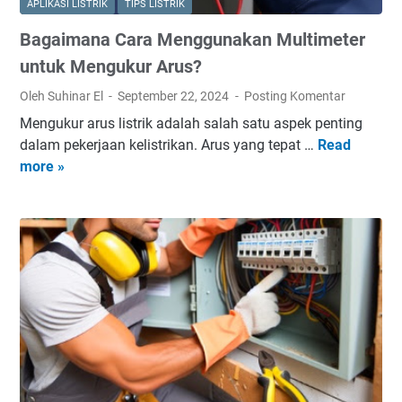
APLIKASI LISTRIK
TIPS LISTRIK
Bagaimana Cara Menggunakan Multimeter
untuk Mengukur Arus?
Oleh Suhinar El
September 22, 2024
Posting Komentar
Mengukur arus listrik adalah salah satu aspek penting
dalam pekerjaan kelistrikan. Arus yang tepat …
Read
B
more »
a
g
a
i
m
a
n
a
C
a
r